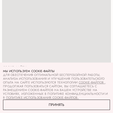
COOKIE ФАЙЛЫ
НАЖИМАЯ КНОПКУ «ПРИНИМАЮ», ВЫ ДАЕТЕ
МЫ ИСПОЛЬЗУЕМ COOKIE-ФАЙЛЫ
СОГЛАСИЕ НА
ОБРАБОТКУ ВАШИХ ПЕРСОНАЛЬНЫХ ДАННЫХ
ДЛЯ ОБЕСПЕЧЕНИЯ ОПТИМАЛЬНОЙ БЕСПЕРЕБОЙНОЙ РАБОТЫ,
, СОБИРАЕМЫХ С
ПОМОЩЬЮ ФАЙЛОВ COOKIE И СЕРВИСОВ СБОРА ТЕХНИЧЕСКИХ
АНАЛИЗА ИСПОЛЬЗОВАНИЯ И УЛУЧШЕНИЯ ПОЛЬЗОВАТЕЛЬСКОГО
ДАННЫХ ПОСЕТИТЕЛЕЙ, С ЦЕЛЬЮ ПРОДВИЖЕНИЯ ТОВАРОВ, РАБОТ,
ОПЫТА НА САЙТЕ ИСПОЛЬЗУЮТСЯ ТЕХНОЛОГИИ
COOKIE-ФАЙЛОВ.
,
УСЛУГ НА РЫНКЕ (А ИМЕННО: АДМИНИСТРИРОВАНИЯ И
ПРОДОЛЖАЯ ПОЛЬЗОВАТЬСЯ САЙТОМ, ВЫ СОГЛАШАЕТЕСЬ С
УЛУЧШЕНИЯ САЙТА). ВЫ МОЖЕТЕ ЗАПРЕТИТЬ СОХРАНЕНИЕ ФАЙЛОВ
РАЗМЕЩЕНИЕМ COOKIE-ФАЙЛОВ НА ВАШЕМ УСТРОЙСТВЕ НА
COOKIE В НАСТРОЙКАХ ВАШЕГО БРАУЗЕРА.
УСЛОВИЯХ, ИЗЛОЖЕННЫХ В ПОЛИТИКЕ КОНФИДЕНЦИАЛЬНОСТИ И
ПОЛИТИКА В
ОТНОШЕНИИ ОБРАБОТКИ ПЕРСОНАЛЬНЫХ ДАННЫХ
В
ПОЛИТИКЕ ИСПОЛЬЗОВАНИЯ COOKIE-ФАЙЛОВ.
ПРИНЯТЬ
ПРИНЯТЬ